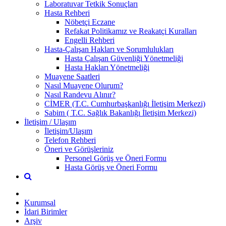
Laboratuvar Tetkik Sonuçları
Hasta Rehberi
Nöbetçi Eczane
Refakat Politikamız ve Reakatçi Kuralları
Engelli Rehberi
Hasta-Çalışan Hakları ve Sorumlulukları
Hasta Çalışan Güvenliği Yönetmeliği
Hasta Hakları Yönetmeliği
Muayene Saatleri
Nasıl Muayene Olurum?
Nasıl Randevu Alınır?
CİMER (T.C. Cumhurbaşkanlığı İletişim Merkezi)
Sabim ( T.C. Sağlık Bakanlığı İletişim Merkezi)
İletişim / Ulaşım
İletişim/Ulaşım
Telefon Rehberi
Öneri ve Görüşleriniz
Personel Görüş ve Öneri Formu
Hasta Görüş ve Öneri Formu
Kurumsal
İdari Birimler
Arşiv