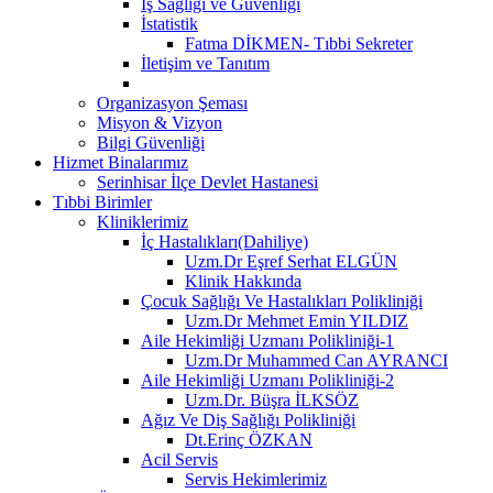
İş Sağlığı ve Güvenliği
İstatistik
Fatma DİKMEN- Tıbbi Sekreter
İletişim ve Tanıtım
Organizasyon Şeması
Misyon & Vizyon
Bilgi Güvenliği
Hizmet Binalarımız
Serinhisar İlçe Devlet Hastanesi
Tıbbi Birimler
Kliniklerimiz
İç Hastalıkları(Dahiliye)
Uzm.Dr Eşref Serhat ELGÜN
Klinik Hakkında
Çocuk Sağlığı Ve Hastalıkları Polikliniği
Uzm.Dr Mehmet Emin YILDIZ
Aile Hekimliği Uzmanı Polikliniği-1
Uzm.Dr Muhammed Can AYRANCI
Aile Hekimliği Uzmanı Polikliniği-2
Uzm.Dr. Büşra İLKSÖZ
Ağız Ve Diş Sağlığı Polikliniği
Dt.Erinç ÖZKAN
Acil Servis
Servis Hekimlerimiz