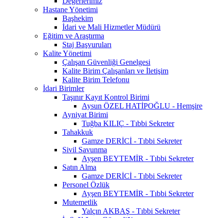
Değerlerimiz
Hastane Yönetimi
Başhekim
İdari ve Mali Hizmetler Müdürü
Eğitim ve Araştırma
Staj Başvuruları
Kalite Yönetimi
Çalışan Güvenliği Genelgesi
Kalite Birim Çalışanları ve İletişim
Kalite Birim Telefonu
İdari Birimler
Taşınır Kayıt Kontrol Birimi
Aysun ÖZEL HATİPOĞLU - Hemşire
Ayniyat Birimi
Tuğba KILIÇ - Tıbbi Sekreter
Tahakkuk
Gamze DERİCİ - Tıbbi Sekreter
Sivil Savunma
Ayşen BEYTEMİR - Tıbbi Sekreter
Satın Alma
Gamze DERİCİ - Tıbbi Sekreter
Personel Özlük
Ayşen BEYTEMİR - Tıbbi Sekreter
Mutemetlik
Yalçın AKBAŞ - Tıbbi Sekreter